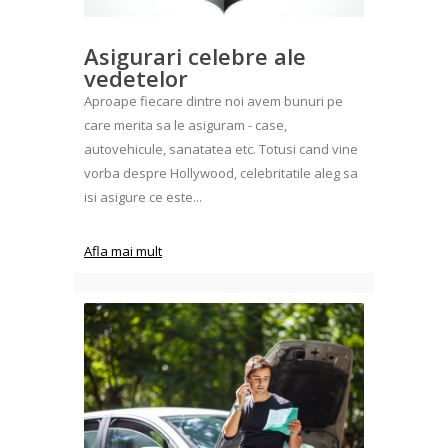
Asigurari celebre ale
vedetelor
Aproape fiecare dintre noi avem bunuri pe
care merita sa le asiguram - case,
autovehicule, sanatatea etc. Totusi cand vine
vorba despre Hollywood, celebritatile aleg sa
isi asigure ce este...
Afla mai mult