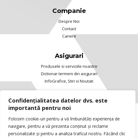
Companie
Despre Noi
Contact
Cariere
Asigurari
Produsele si serviciile noastre
Dictionar termeni din asigurari
InfoGrafice, Stiri si Noutati
Confidențialitatea datelor dvs. este
importantă pentru noi
Copyright © 2025 Viva™ Asigurari. All rights
Folosim cookie-uri pentru a vă îmbunătăți experiența de
reserved.
navigare, pentru a vă prezenta conținut și reclame
ANPC
/
ASF
/
Rezolvarea litigiilor
personalizate și pentru a analiza traficul nostru. Făcând clic
Vizionarea continutului acestui website implica