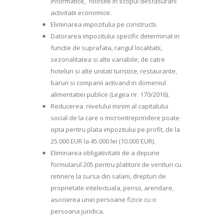
informatice, folosite in scopul desfasurarii
activitatii economice.
Eliminarea impozitului pe constructii.
Datorarea impozitului specific determinat in
functie de suprafata, rangul localitatii,
sezonalitatea si alte variabile, de catre
hoteluri si alte unitati turistice, restaurante,
baruri si companii activand in domeniul
alimentatiei publice (Legea nr. 170/2016).
Reducerea nivelului minim al capitalului
social de la care o microintreprindere poate
opta pentru plata impozitului pe profit, de la
25.000 EUR la 45.000 lei (10.000 EUR).
Eliminarea obligativitatii de a depune
formularul 205 pentru platitorii de venituri cu
retinere la sursa din salarii, drepturi de
proprietate intelectuala, pensii, arendare,
asocierea unei persoane fizice cu o
persoana juridica.