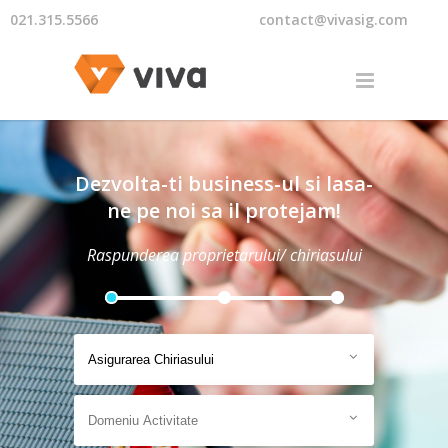
021.315.5566
contact@vivasig.com
Dezvolta-ti business-ul si lasa-
ne pe noi sa il protejam!
Raspunderea proprietarului/ chiriasului