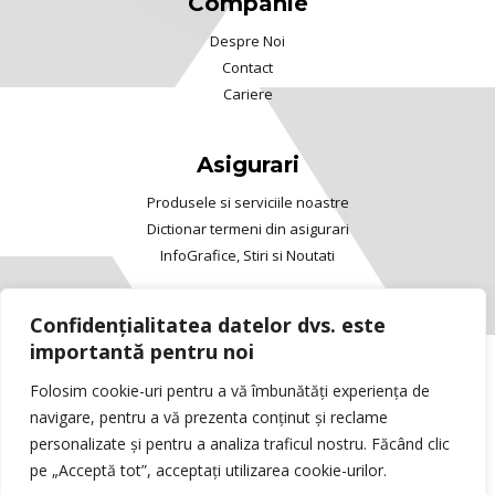
Companie
Despre Noi
Contact
Cariere
Asigurari
Produsele si serviciile noastre
Dictionar termeni din asigurari
InfoGrafice, Stiri si Noutati
Confidențialitatea datelor dvs. este
importantă pentru noi
Copyright © 2025 Viva™ Asigurari. All rights
Folosim cookie-uri pentru a vă îmbunătăți experiența de
reserved.
navigare, pentru a vă prezenta conținut și reclame
ANPC
/
ASF
/
Rezolvarea litigiilor
personalizate și pentru a analiza traficul nostru. Făcând clic
Vizionarea continutului acestui website implica
pe „Acceptă tot”, acceptați utilizarea cookie-urilor.
acordul dumneavoastra privind Termenii si