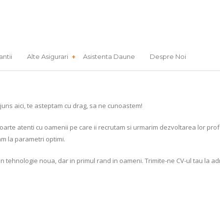
antii
Alte Asigurari
Asistenta Daune
Despre Noi
juns aici, te asteptam cu drag, sa ne cunoastem!
arte atenti cu oamenii pe care ii recrutam si urmarim dezvoltarea lor pro
m la parametri optimi.
in tehnologie noua, dar in primul rand in oameni. Trimite-ne CV-ul tau la a