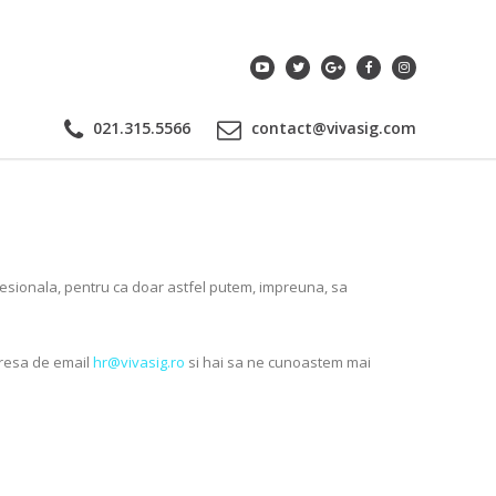
021.315.5566
contact@vivasig.com
fesionala, pentru ca doar astfel putem, impreuna, sa
dresa de email
hr@vivasig.ro
si hai sa ne cunoastem mai