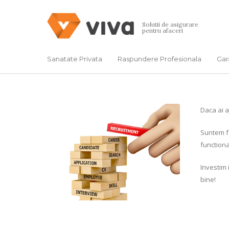
Solutii de asigurare
pentru afaceri
Sanatate Privata
Raspundere Profesionala
Gar
Daca ai a
Suntem fo
functiona
Investim 
bine!