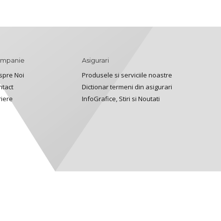
mpanie
Asigurari
spre Noi
Produsele si serviciile noastre
ntact
Dictionar termeni din asigurari
riere
InfoGrafice, Stiri si Noutati