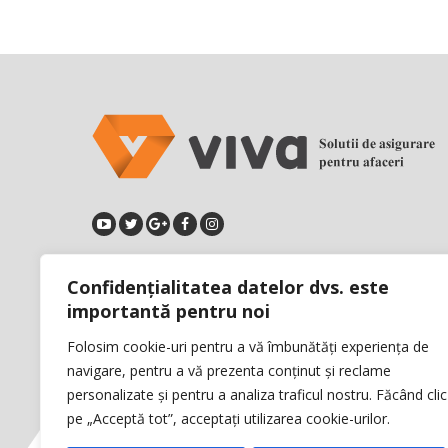
Confidențialitatea datelor dvs. este
Calea Floreasca, Nr.169, Etaj 4,
importantă pentru noi
Sector 1, Bucuresti, Romania
Telefon: +40 21 315 55 66
Folosim cookie-uri pentru a vă îmbunătăți experiența de
Fax: +40 21 315 11 66
navigare, pentru a vă prezenta conținut și reclame
personalizate și pentru a analiza traficul nostru. Făcând clic
pe „Acceptă tot”, acceptați utilizarea cookie-urilor.