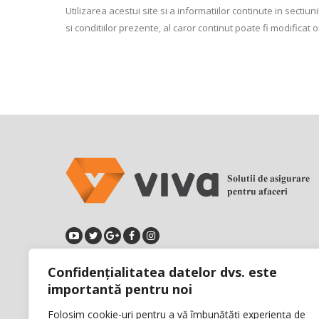
Utilizarea acestui site si a informatiilor continute in sectiun
si conditiilor prezente, al caror continut poate fi modifica
Confidențialitatea datelor dvs. este
Calea Floreasca, Nr.169, Etaj 4,
importantă pentru noi
Sector 1, Bucuresti, Romania
Folosim cookie-uri pentru a vă îmbunătăți experiența de