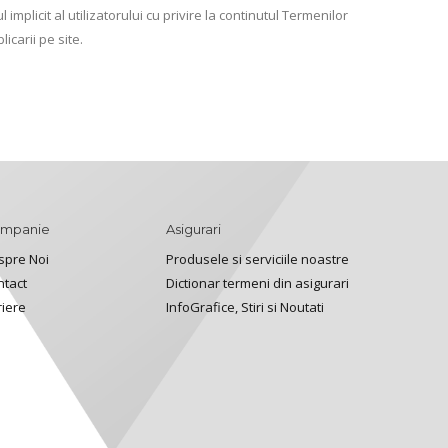
 implicit al utilizatorului cu privire la continutul Termenilor
icarii pe site.
mpanie
Asigurari
spre Noi
Produsele si serviciile noastre
ntact
Dictionar termeni din asigurari
riere
InfoGrafice, Stiri si Noutati