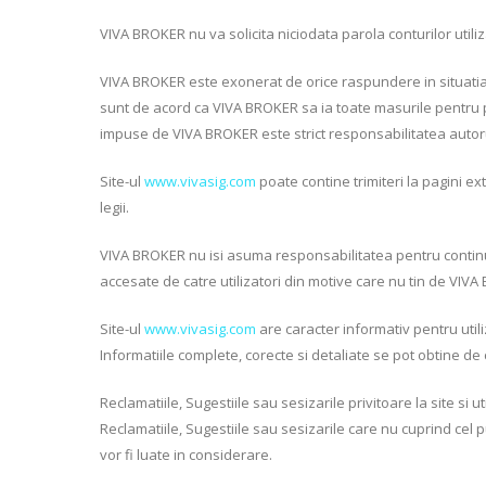
VIVA BROKER nu va solicita niciodata parola conturilor utili
VIVA BROKER este exonerat de orice raspundere in situatia in 
sunt de acord ca VIVA BROKER sa ia toate masurile pentru p
impuse de VIVA BROKER este strict responsabilitatea autoru
Site-ul
www.vivasig.com
poate contine trimiteri la pagini ext
legii.
VIVA BROKER nu isi asuma responsabilitatea pentru continutul 
accesate de catre utilizatori din motive care nu tin de VIV
Site-ul
www.vivasig.com
are caracter informativ pentru util
Informatiile complete, corecte si detaliate se pot obtine de
Reclamatiile, Sugestiile sau sesizarile privitoare la site si
Reclamatiile, Sugestiile sau sesizarile care nu cuprind ce
vor fi luate in considerare.