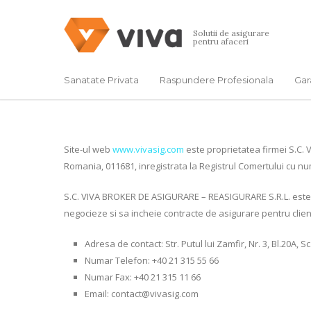
Solutii de asigurare
pentru afaceri
Sanatate Privata
Raspundere Profesionala
Gar
Site-ul web
www.vivasig.com
este proprietatea firmei S.C. V
Romania, 011681, inregistrata la Registrul Comertului cu nu
S.C. VIVA BROKER DE ASIGURARE – REASIGURARE S.R.L. este in
negocieze si sa incheie contracte de asigurare pentru clienti
Adresa de contact: Str. Putul lui Zamfir, Nr. 3, Bl.20A, S
Numar Telefon: +40 21 315 55 66
Numar Fax: +40 21 315 11 66
Email: contact@vivasig.com