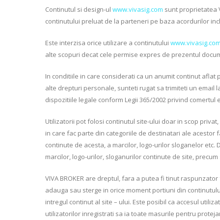
Continutul si design-ul
www.vivasig.com
sunt proprietatea V
continutului preluat de la parteneri pe baza acordurilor in
Este interzisa orice utilizare a continutului
www.vivasig.co
alte scopuri decat cele permise expres de prezentul docum
In conditiile in care considerati ca un anumit continut aflat 
alte drepturi personale, sunteti rugat sa trimiteti un email 
dispozitiile legale conform Legii 365/2002 privind comertul e
Utilizatorii pot folosi continutul site-ului doar in scop priv
in care fac parte din categoriile de destinatari ale acestor 
continute de acesta, a marcilor, logo-urilor sloganelor etc
marcilor, logo-urilor, sloganurilor continute de site, precum 
VIVA BROKER are dreptul, fara a putea fi tinut raspunzato
adauga sau sterge in orice moment portiuni din continutului s
intregul continut al site – ului. Este posibil ca accesul util
utilizatorilor inregistrati sa ia toate masurile pentru prot