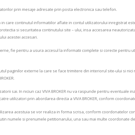
zatorilor prin mesaje adresate prin posta electronica sau telefon.
care continutul informatiilor aflate in contul utilizatorului inregistrat est
rotectia si securitatea continutului site – ului, insa accesarea neautoriza
lui acestei accesari.
erne, fie pentru a usura accesul la informatii complete si corecte pentru utili
paginilor externe la care se face trimitere din interiorul site-ului si nici 
A BROKER.
izatorii sai. In niciun caz VIVA BROKER nu va raspunde pentru eventuale inad
 catre utilizatori prin abordarea directa a VIVA BROKER, conform coordonatel
 utilizarea acestuia se vor realiza in forma scrisa, conform coordonatelor c
l putin numele si prenumele petitionarului, una sau mai multe coordonate d