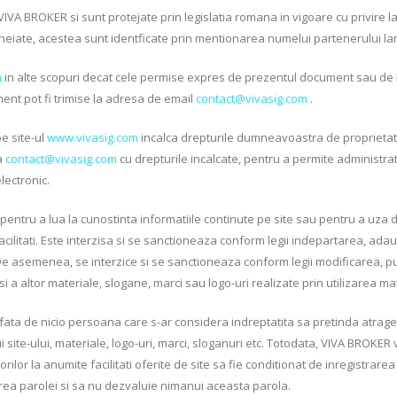
IVA BROKER si sunt protejate prin legislatia romana in vigoare cu privire la
cheiate, acestea sunt identficate prin mentionarea numelui partenerului lan
m
in alte scopuri decat cele permise expres de prezentul document sau de legi
ent pot fi trimise la adresa de email
contact@vivasig.com
.
pe site-ul
www.vivasig.com
incalca drepturile dumneavoastra de proprietate i
la
contact@vivasig.com
cu drepturile incalcate, pentru a permite administra
lectronic.
at, pentru a lua la cunostinta informatiile continute pe site sau pentru a uza 
facilitati. Este interzisa si se sanctioneaza conform legii indepartarea, ada
. De asemenea, se interzice si se sanctioneaza conform legii modificarea, p
si a altor materiale, slogane, marci sau logo-uri realizate prin utilizarea mat
r fata de nicio persoana care s-ar considera indreptatita sa pretinda atr
ite-ului, materiale, logo-uri, marci, sloganuri etc. Totodata, VIVA BROKER va
izatorilor la anumite facilitati oferite de site sa fie conditionat de inregist
ejarea parolei si sa nu dezvaluie nimanui aceasta parola.