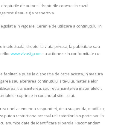
 drepturile de autor si drepturile conexe. In cazul
ga textul sau sigla respectiva.
slatia in vigoare. Cererile de utilizare a continutului in
ntelectuala, dreptul la viata privata, la publicitate sau
torilor
www.vivasig.com
sa actioneze in conformitate cu
de facilitatile puse la dispozitie de catre acesta, in masura
ugarea sau alterarea continutului site-ului, materialelor
ublicarea, transmiterea, sau retransmiterea materialelor,
erialelor cuprinse in continutul site – ului.
agerea unei asemenea raspunderi, de a suspenda, modifica,
 putea restrictiona accesul utilizatorilor la o parte sau la
rarea cu anumite date de identificare si parola. Recomandam