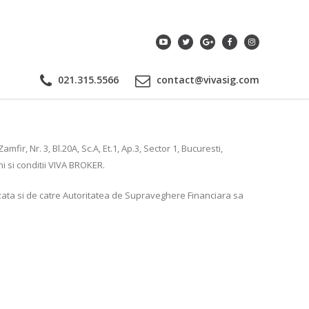
021.315.5566
contact@vivasig.com
ir, Nr. 3, Bl.20A, Sc.A, Et.1, Ap.3, Sector 1, Bucuresti,
i si conditii VIVA BROKER.
zata si de catre Autoritatea de Supraveghere Financiara sa