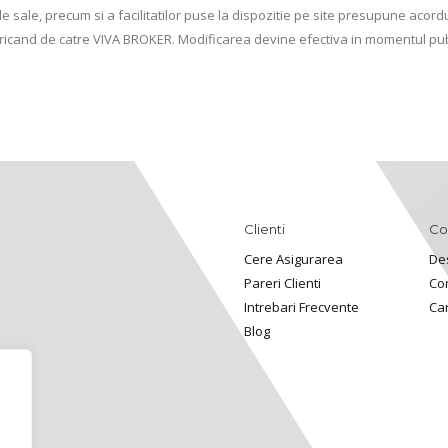
ile sale, precum si a facilitatilor puse la dispozitie pe site presupune acordul
t oricand de catre VIVA BROKER. Modificarea devine efectiva in momentul publ
Clienti
Co
Cere Asigurarea
De
Pareri Clienti
Co
Intrebari Frecvente
Ca
Blog