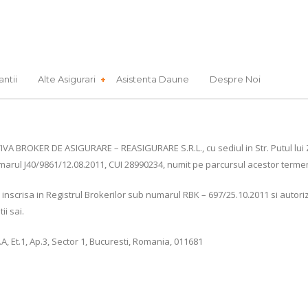
antii
Alte Asigurari
Asistenta Daune
Despre Noi
IVA BROKER DE ASIGURARE – REASIGURARE S.R.L., cu sediul in Str. Putul lui Zamf
marul J40/9861/12.08.2011, CUI 28990234, numit pe parcursul acestor termen
scrisa in Registrul Brokerilor sub numarul RBK – 697/25.10.2011 si autori
i sai.
c.A, Et.1, Ap.3, Sector 1, Bucuresti, Romania, 011681