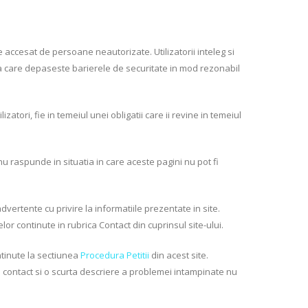
e accesat de persoane neautorizate. Utilizatorii inteleg si
ta care depaseste barierele de securitate in mod rezonabil
zatori, fie in temeiul unei obligatii care ii revine in temeiul
nu raspunde in situatia in care aceste pagini nu pot fi
vertente cu privire la informatiile prezentate in site.
or continute in rubrica Contact din cuprinsul site-ului.
ontinute la sectiunea
Procedura Petitii
din acest site.
e contact si o scurta descriere a problemei intampinate nu