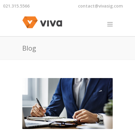
021.315.5566
contact@vivasig.com
Blog