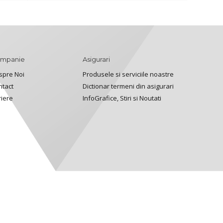
mpanie
Asigurari
spre Noi
Produsele si serviciile noastre
ntact
Dictionar termeni din asigurari
riere
InfoGrafice, Stiri si Noutati