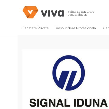
Solutii de asigurare
pentru afaceri
Sanatate Privata
Raspundere Profesionala
Gar