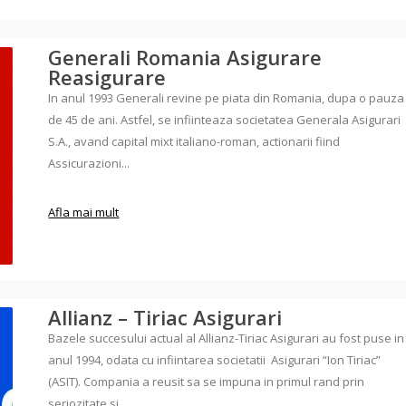
Generali Romania Asigurare
Reasigurare
In anul 1993 Generali revine pe piata din Romania, dupa o pauza
de 45 de ani. Astfel, se infiinteaza societatea Generala Asigurari
S.A., avand capital mixt italiano-roman, actionarii fiind
Assicurazioni...
Afla mai mult
Allianz – Tiriac Asigurari
Bazele succesului actual al Allianz-Tiriac Asigurari au fost puse in
anul 1994, odata cu infiintarea societatii Asigurari “Ion Tiriac”
(ASIT). Compania a reusit sa se impuna in primul rand prin
seriozitate si...