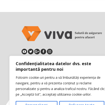
Confidențialitatea datelor dvs. este
importantă pentru noi
Calea Floreasca, Nr.169, Etaj 4,
Sector 1, Bucuresti, Romania
Folosim cookie-uri pentru a vă îmbunătăți experiența de
Telefon: +40 21 315 55 66
navigare, pentru a vă prezenta conținut și reclame
Fax: +40 21 315 11 66
personalizate și pentru a analiza traficul nostru. Făcând clic
pe „Acceptă tot”, acceptați utilizarea cookie-urilor.
Personalizați
Refuzare toate