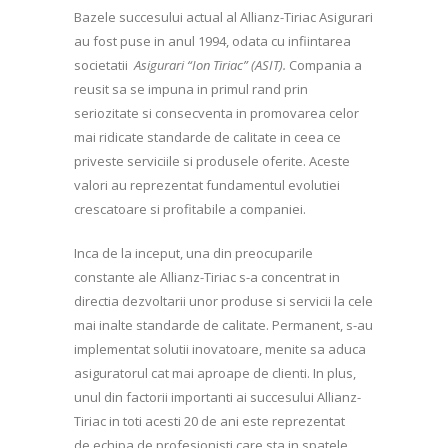
Bazele succesului actual al Allianz-Tiriac Asigurari
au fost puse in anul 1994, odata cu infiintarea
societatii
Asigurari “Ion Tiriac” (ASIT).
Compania a
reusit sa se impuna in primul rand prin
seriozitate si consecventa in promovarea celor
mai ridicate standarde de calitate in ceea ce
priveste serviciile si produsele oferite. Aceste
valori au reprezentat fundamentul evolutiei
crescatoare si profitabile a companiei.
Inca de la inceput, una din preocuparile
constante ale Allianz-Tiriac s-a concentrat in
directia dezvoltarii unor produse si servicii la cele
mai inalte standarde de calitate. Permanent, s-au
implementat solutii inovatoare, menite sa aduca
asiguratorul cat mai aproape de clienti. In plus,
unul din factorii importanti ai succesului Allianz-
Tiriac in toti acesti 20 de ani este reprezentat
de echipa de profesionisti care sta in spatele