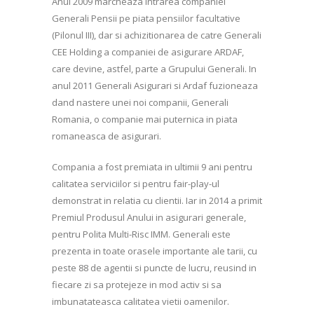
Anul 2009 marcheaza intrarea companiei
Generali Pensii pe piata pensiilor facultative
(Pilonul III), dar si achizitionarea de catre Generali
CEE Holding a companiei de asigurare ARDAF,
care devine, astfel, parte a Grupului Generali. In
anul 2011 Generali Asigurari si Ardaf fuzioneaza
dand nastere unei noi companii, Generali
Romania, o companie mai puternica in piata
romaneasca de asigurari.
Compania a fost premiata in ultimii 9 ani pentru
calitatea serviciilor si pentru fair-play-ul
demonstrat in relatia cu clientii. Iar in 2014 a primit
Premiul Produsul Anului in asigurari generale,
pentru Polita Multi-Risc IMM. Generali este
prezenta in toate orasele importante ale tarii, cu
peste 88 de agentii si puncte de lucru, reusind in
fiecare zi sa protejeze in mod activ si sa
imbunatateasca calitatea vietii oamenilor.