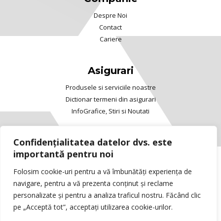
Despre Noi
Contact
Cariere
Asigurari
Produsele si serviciile noastre
Dictionar termeni din asigurari
InfoGrafice, Stiri si Noutati
Confidențialitatea datelor dvs. este
importantă pentru noi
Copyright © 2025 Viva™ Asigurari. All rights
Folosim cookie-uri pentru a vă îmbunătăți experiența de
reserved.
navigare, pentru a vă prezenta conținut și reclame
ANPC
/
ASF
/
Rezolvarea litigiilor
personalizate și pentru a analiza traficul nostru. Făcând clic
Vizionarea continutului acestui website implica
pe „Acceptă tot”, acceptați utilizarea cookie-urilor.
acordul dumneavoastra privind Termenii si
Conditiile Viva TM Asigurari