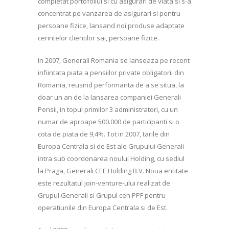
completat portofoliul si cu asigurari de viata si s-a
concentrat pe vanzarea de asigurari si pentru
persoane fizice, lansand noi produse adaptate
cerintelor clientilor sai, persoane fizice.
In 2007, Generali Romania se lanseaza pe recent
infiintata piata a pensiilor private obligatorii din
Romania, reusind performanta de a se situa, la
doar un an de la lansarea companiei Generali
Pensii, in topul primilor 3 administratori, cu un
numar de aproape 500.000 de participanti si o
cota de piata de 9,4%. Tot in 2007, tarile din
Europa Centrala si de Est ale Grupului Generali
intra sub coordonarea noului Holding, cu sediul
la Praga, Generali CEE Holding B.V. Noua entitate
este rezultatul join-venture-ului realizat de
Grupul Generali si Grupul ceh PPF pentru
operatiunile din Europa Centrala si de Est.