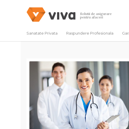
Solutii de asigurare
pentru afaceri
Sanatate Privata
Raspundere Profesionala
Gar