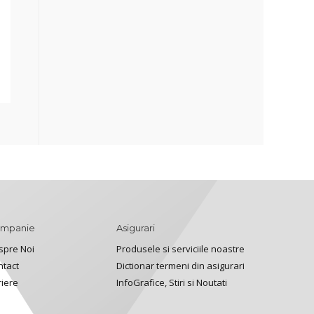
mpanie
Asigurari
spre Noi
Produsele si serviciile noastre
ntact
Dictionar termeni din asigurari
riere
InfoGrafice, Stiri si Noutati