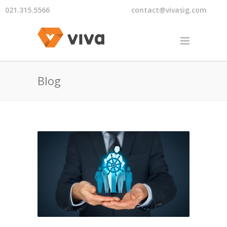
021.315.5566
contact@vivasig.com
Blog