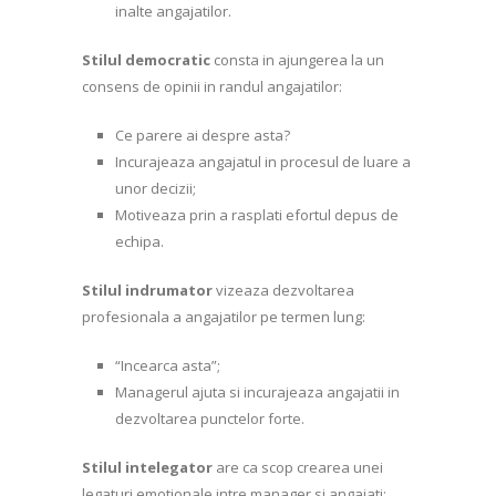
inalte angajatilor.
Stilul democratic
consta in ajungerea la un
consens de opinii in randul angajatilor:
Ce parere ai despre asta?
Incurajeaza angajatul in procesul de luare a
unor decizii;
Motiveaza prin a rasplati efortul depus de
echipa.
Stilul indrumator
vizeaza dezvoltarea
profesionala a angajatilor pe termen lung:
“Incearca asta”;
Managerul ajuta si incurajeaza angajatii in
dezvoltarea punctelor forte.
Stilul intelegator
are ca scop crearea unei
legaturi emotionale intre manager si angajati: