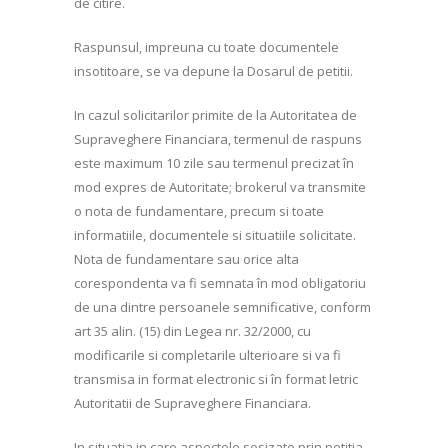
de citire.
Raspunsul, impreuna cu toate documentele
insotitoare, se va depune la Dosarul de petitii.
In cazul solicitarilor primite de la Autoritatea de
Supraveghere Financiara, termenul de raspuns
este maximum 10 zile sau termenul precizat în
mod expres de Autoritate; brokerul va transmite
o nota de fundamentare, precum si toate
informatiile, documentele si situatiile solicitate.
Nota de fundamentare sau orice alta
corespondenta va fi semnata în mod obligatoriu
de una dintre persoanele semnificative, conform
art 35 alin. (15) din Legea nr. 32/2000, cu
modificarile si completarile ulterioare si va fi
transmisa in format electronic si în format letric
Autoritatii de Supraveghere Financiara.
In situatia in care aspectele sesizate prin petitia