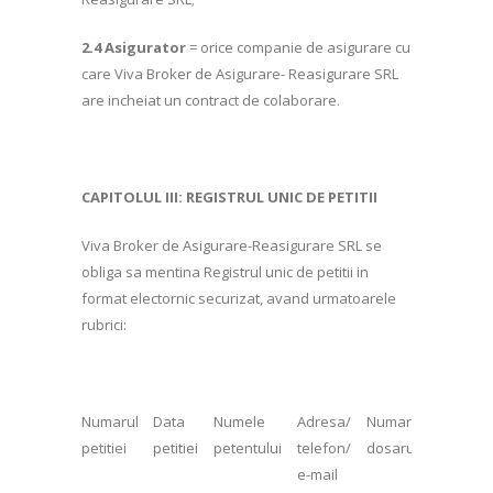
2.4 Asigurator
= orice companie de asigurare cu
care Viva Broker de Asigurare- Reasigurare SRL
are incheiat un contract de colaborare.
CAPITOLUL III: REGISTRUL UNIC DE PETITII
Viva Broker de Asigurare-Reasigurare SRL se
obliga sa mentina Registrul unic de petitii in
format electornic securizat, avand urmatoarele
rubrici:
Numarul
Data
Numele
Adresa/
Numarul
Numaru
petitiei
petitiei
petentului
telefon/
dosarului
politei
e-mail