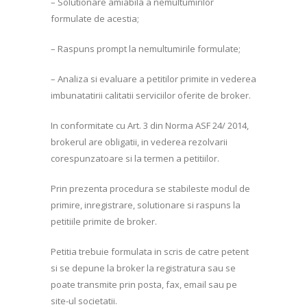
– Solutionare amiabila a nemultumirilor
formulate de acestia;
– Raspuns prompt la nemultumirile formulate;
– Analiza si evaluare a petitilor primite in vederea
imbunatatirii calitatii serviciilor oferite de broker.
In conformitate cu Art. 3 din Norma ASF 24/ 2014,
brokerul are obligatii, in vederea rezolvarii
corespunzatoare si la termen a petitiilor.
Prin prezenta procedura se stabileste modul de
primire, inregistrare, solutionare si raspuns la
petitiile primite de broker.
Petitia trebuie formulata in scris de catre petent
si se depune la broker la registratura sau se
poate transmite prin posta, fax, email sau pe
site-ul societatii.