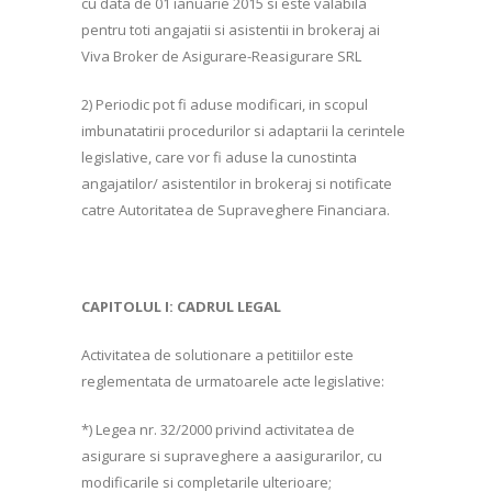
cu data de 01 ianuarie 2015 si este valabila
pentru toti angajatii si asistentii in brokeraj ai
Viva Broker de Asigurare-Reasigurare SRL
2) Periodic pot fi aduse modificari, in scopul
imbunatatirii procedurilor si adaptarii la cerintele
legislative, care vor fi aduse la cunostinta
angajatilor/ asistentilor in brokeraj si notificate
catre Autoritatea de Supraveghere Financiara.
CAPITOLUL I: CADRUL LEGAL
Activitatea de solutionare a petitiilor este
reglementata de urmatoarele acte legislative:
*) Legea nr. 32/2000 privind activitatea de
asigurare si supraveghere a aasigurarilor, cu
modificarile si completarile ulterioare;