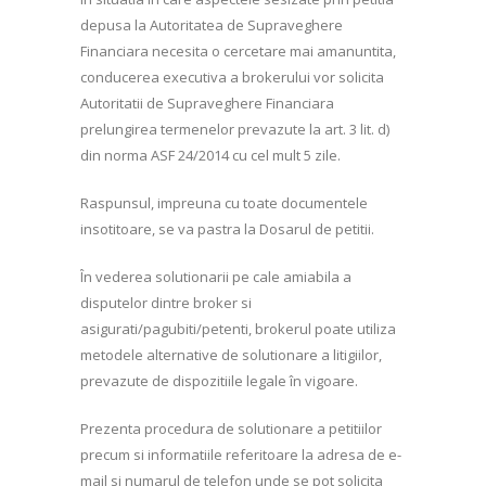
depusa la Autoritatea de Supraveghere
Financiara necesita o cercetare mai amanuntita,
conducerea executiva a brokerului vor solicita
Autoritatii de Supraveghere Financiara
prelungirea termenelor prevazute la art. 3 lit. d)
din norma ASF 24/2014 cu cel mult 5 zile.
Raspunsul, impreuna cu toate documentele
insotitoare, se va pastra la Dosarul de petitii.
În vederea solutionarii pe cale amiabila a
disputelor dintre broker si
asigurati/pagubiti/petenti, brokerul poate utiliza
metodele alternative de solutionare a litigiilor,
prevazute de dispozitiile legale în vigoare.
Prezenta procedura de solutionare a petitiilor
precum si informatiile referitoare la adresa de e-
mail si numarul de telefon unde se pot solicita