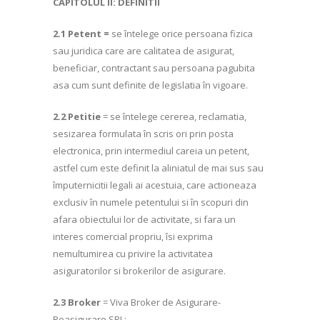
CAPITOLUL II: DEFINITII
2.1 Petent =
se întelege orice persoana fizica
sau juridica care are calitatea de asigurat,
beneficiar, contractant sau persoana pagubita
asa cum sunt definite de legislatia în vigoare.
2.2 Petitie
= se întelege cererea, reclamatia,
sesizarea formulata în scris ori prin posta
electronica, prin intermediul careia un petent,
astfel cum este definit la aliniatul de mai sus sau
împuternicitii legali ai acestuia, care actioneaza
exclusiv în numele petentului si în scopuri din
afara obiectului lor de activitate, si fara un
interes comercial propriu, îsi exprima
nemultumirea cu privire la activitatea
asiguratorilor si brokerilor de asigurare.
2.3 Broker
= Viva Broker de Asigurare-
Reasigurare SRL;